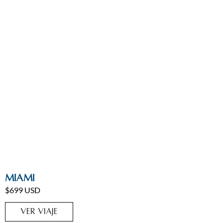
Estados Unidos
,
Miami
Miami
$699 USD
VER VIAJE