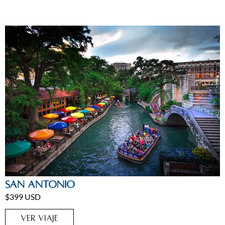
Estados Unidos
,
San Antonio
San Antonio
$399 USD
VER VIAJE