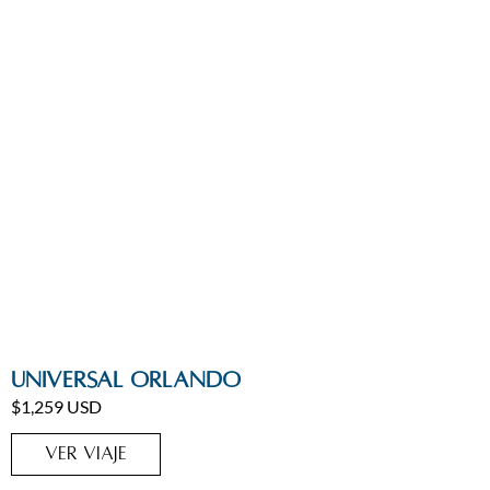
Estados Unidos
,
Orlando
Universal Orlando
$1,259 USD
VER VIAJE