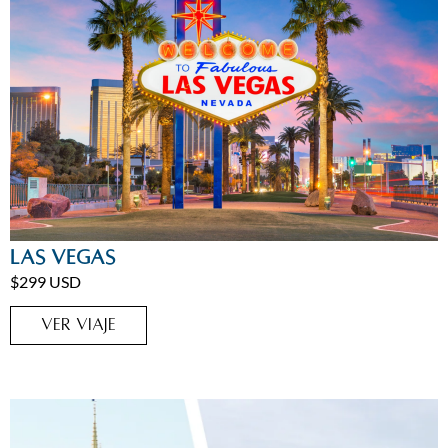
Estados Unidos
,
Estados Unidos
,
Las Vegas
,
Viajes
Las Vegas
Home
$299 USD
VER VIAJE