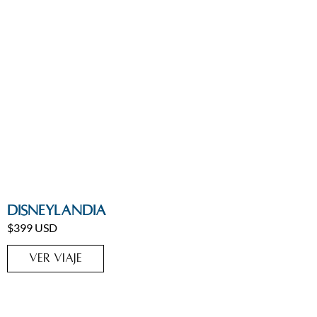
Disneylandia
,
Estados Unidos
,
Estados Unidos
,
Viajes
Disneylandia
Home
$399 USD
VER VIAJE