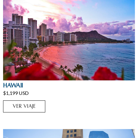
Estados Unidos
,
Hawai
Hawaii
$1,199 USD
VER VIAJE