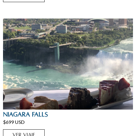
Estados Unidos
,
Niagara
Niagara Falls
$699 USD
VER VIAJE