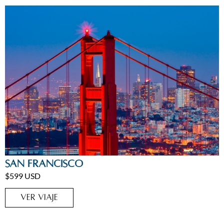
Ciudades
,
Estados Unidos
San Francisco
$599 USD
VER VIAJE