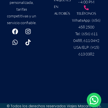
Paquetes
- 4:00 PM
personalizada,
en
tarifas
Autobús
Teléfonos
competitivas y un
WhatsApp: (656)
servicio confiable.
458 2500
Tel: (656) 611
0488, 611 0492
USA/ELP: (915)
613 0382
© Todos los derechos reservados Viajes Macaro 2025.