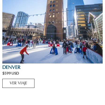
Ciudades
,
Estados Unidos
Denver
$599 USD
VER VIAJE