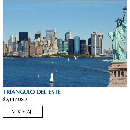
Circuitos
,
Estados Unidos
,
New York
Triángulo del Este
$2,147 USD
VER VIAJE