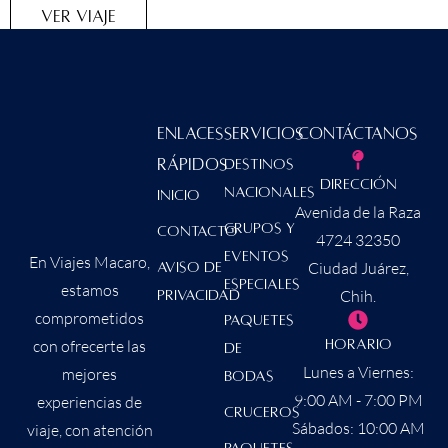
VER VIAJE
Enlaces
Servicios
Contáctanos
Rápidos
Destinos
Dirección
Nacionales
Inicio
Avenida de la Raza
Grupos y
contacto
4724 32350
Eventos
En Viajes Macaro,
Ciudad Juárez,
Aviso de
Especiales
estamos
Chih.
Privacidad
comprometidos
Paquetes
con ofrecerte las
Horario
de
Lunes a Viernes:
mejores
Bodas
9:00 AM - 7:00 PM
experiencias de
Cruceros
Sábados: 10:00 AM
viaje, con atención