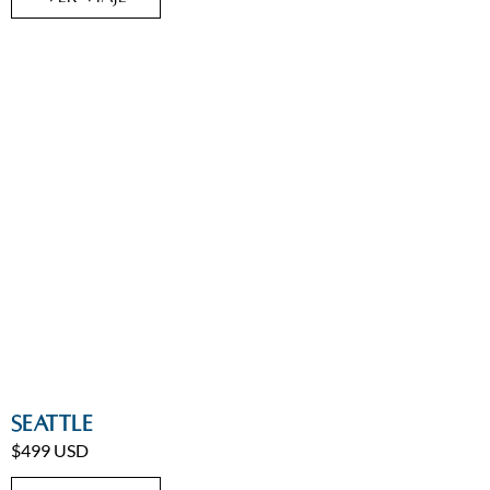
Ciudades
,
Estados Unidos
Seattle
$499 USD