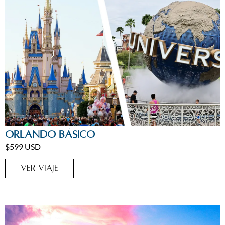
Estados Unidos
,
Estados Unidos
,
Orlando
,
Viajes Home
Orlando básico
$599 USD
VER VIAJE