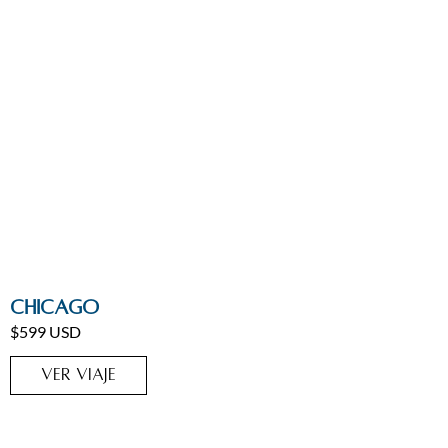
Ciudades
,
Estados Unidos
Chicago
$599 USD
VER VIAJE