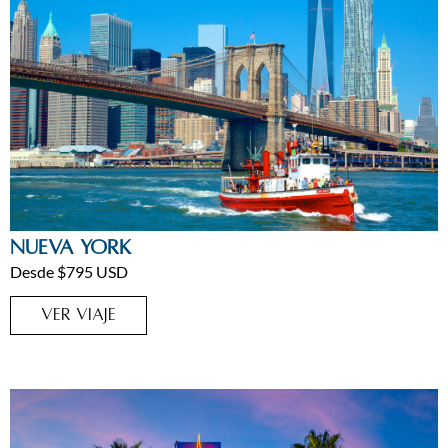
Estados Unidos
,
Estados Unidos
,
New York
,
Viajes Home
Nueva York
Desde $795 USD
VER VIAJE