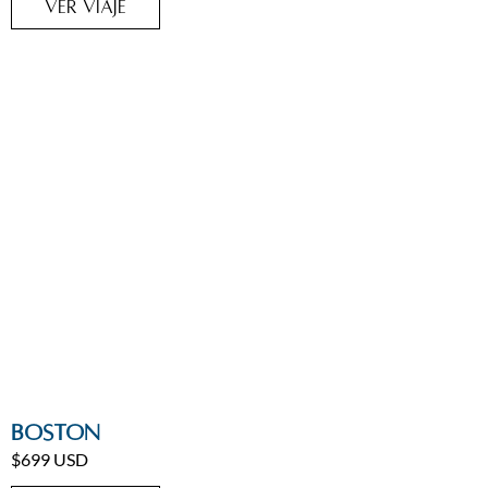
VER VIAJE
Ciudades
,
Estados Unidos
Boston
$699 USD