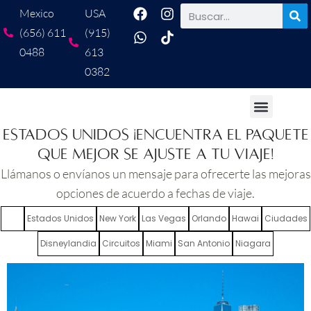
Mexico
USA
(656) 611
(915)
0488
613
0382
ESTADOS UNIDOS ¡Encuentra el paquete
que mejor se ajuste a tu viaje!
Llámanos o envíanos un mensaje para ofrecerte las mejoras
opciones de acuerdo a fechas de viaje.
Estados Unidos
New York
Las Vegas
Orlando
Hawai
Ciudades
Todo
Disneylandia
Circuitos
Miami
San Antonio
Niagara