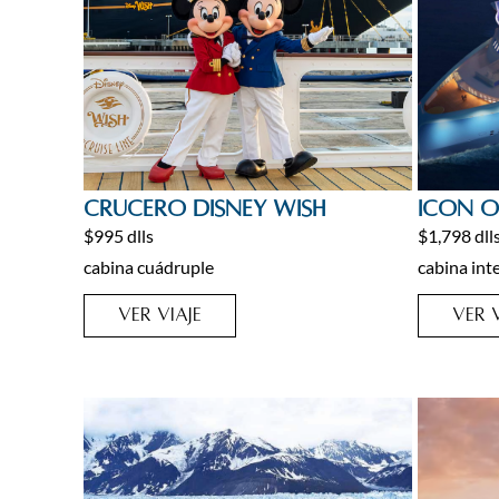
Bahamas
,
Cruceros
,
Cruceros
,
Caribe
,
C
Crucero Disney Wish
ICON O
Cruceros Disney
,
Viajes Home
$995 dlls
$1,798 dll
cabina cuádruple
cabina int
VER VIAJE
VER V