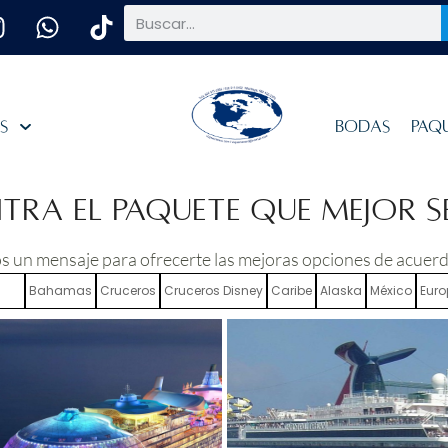
es
Bodas
Paq
ra el paquete que mejor se 
 un mensaje para ofrecerte las mejoras opciones de acuerdo
odo
Bahamas
Cruceros
Cruceros Disney
Caribe
Alaska
México
Eur