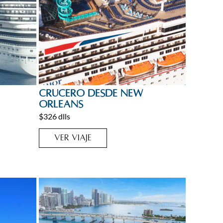
Caribe
,
Cruceros
Crucero desde New
Orleans
$326 dlls
VER VIAJE