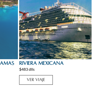
Cruceros
,
México
hamas
Riviera Mexicana
$483 dlls
VER VIAJE