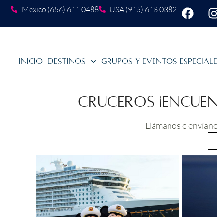
Mexico (656) 611 0488
USA (915) 613 0382
Inicio
Destinos
Grupos y Eventos Especial
Cruceros ¡Encuent
Llámanos o envíanos
T