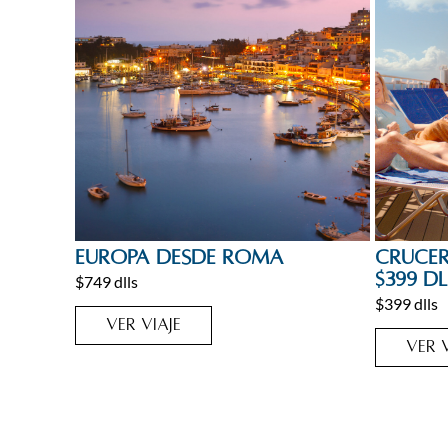
Cruceros
,
Europa
Caribe
,
C
Europa desde Roma
Crucer
$399 dl
$749 dlls
$399 dlls
VER VIAJE
VER V