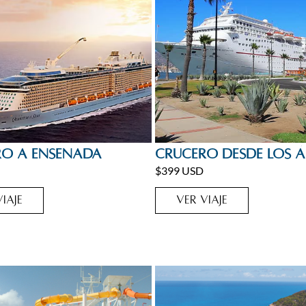
,
Cruceros
,
México
,
Viajes
Cruceros
,
México
ro a Ensenada
Crucero desde Los Á
$399 USD
IAJE
VER VIAJE