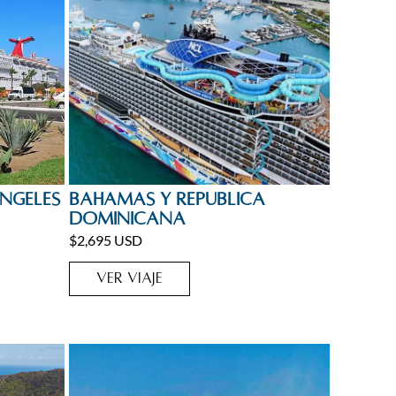
Bahamas
,
Caribe
,
Cruceros
ngeles
Bahamas y Republica
Dominicana
$2,695 USD
VER VIAJE