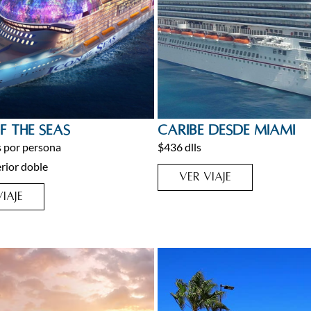
ruceros
Caribe
,
Cruceros
F THE SEAS
Caribe desde Miami
s por persona
$436 dlls
erior doble
VER VIAJE
IAJE