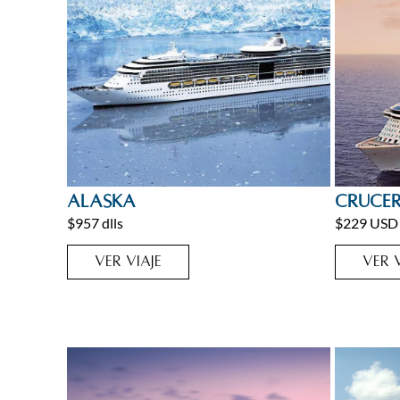
Alaska
,
Cruceros
Cruceros
Alaska
Cruce
Home
$957 dlls
$229 USD
VER VIAJE
VER V