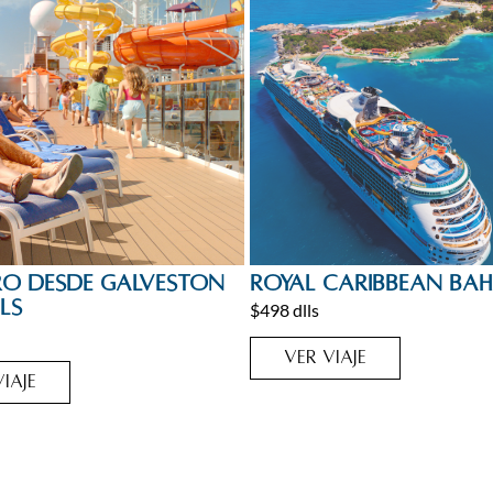
ruceros
Caribe
,
Cruceros
o desde Galveston
Royal Caribbean Ba
ls
$498 dlls
VER VIAJE
IAJE