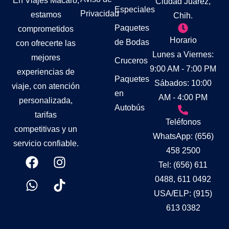
En Viajes Macaro,
Ciudad Juárez,
Especiales
Privacidad
estamos
Chih.
Paquetes
comprometidos
Horario
de Bodas
con ofrecerte las
Lunes a Viernes:
mejores
Cruceros
9:00 AM - 7:00 PM
experiencias de
Paquetes
Sábados: 10:00
viaje, con atención
en
AM - 4:00 PM
personalizada,
Autobús
tarifas
Teléfonos
competitivas y un
WhatsApp: (656)
servicio confiable.
458 2500
Tel: (656) 611
0488, 611 0492
USA/ELP: (915)
613 0382