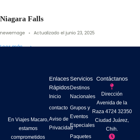
Niagara Falls
newemage
Actualizado el
junio 23, 2025
Leer más
Enlaces
Servicios
Contáctanos
Rápidos
Destinos
Dirección
Inicio
Nacionales
Avenida de la
contacto
Grupos y
Raza 4724 32350
Eventos
Aviso de
En Viajes Macaro,
Ciudad Juárez,
Especiales
Privacidad
estamos
Chih.
Paquetes
comprometidos