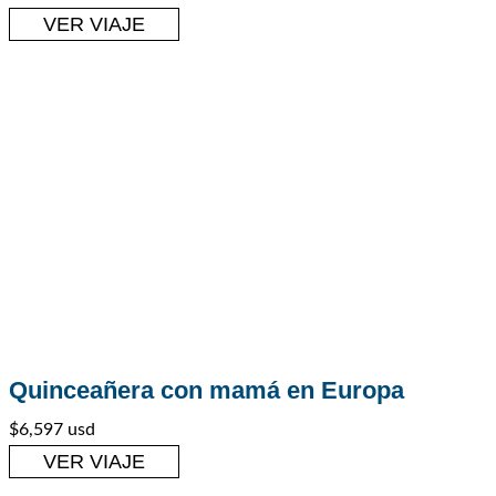
VER VIAJE
Quinceañera con mamá en Europa
Europa
,
Viajes para Quinceañeras
$6,597 usd
VER VIAJE