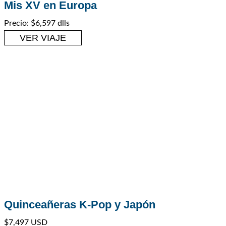
Mis XV en Europa
Europa
,
Viajes para Quinceañeras
Precio: $6,597 dlls
VER VIAJE
Quinceañeras K-Pop y Japón
Viajes para Quinceañeras
$7,497 USD