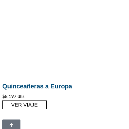
Quinceañeras a Europa
Europa
,
Viajes para Quinceañeras
$8,197 dlls
VER VIAJE