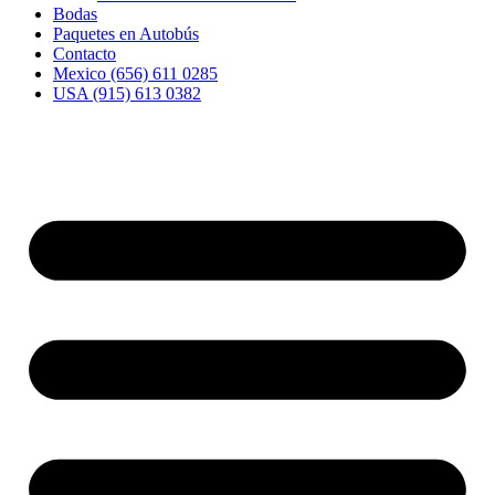
Bodas
Paquetes en Autobús
Contacto
Mexico (656) 611 0285
USA (915) 613 0382