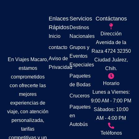
Enlaces
Servicios
Contáctanos
Rápidos
Destinos
Dirección
Inicio
Nacionales
Avenida de la
contacto
Grupos y
Raza 4724 32350
Eventos
Aviso de
En Viajes Macaro,
Ciudad Juárez,
Especiales
Privacidad
estamos
Chih.
Paquetes
comprometidos
Horario
de Bodas
con ofrecerte las
Lunes a Viernes:
mejores
Cruceros
9:00 AM - 7:00 PM
experiencias de
Paquetes
Sábados: 10:00
viaje, con atención
en
AM - 4:00 PM
personalizada,
Autobús
tarifas
Teléfonos
competitivas y un