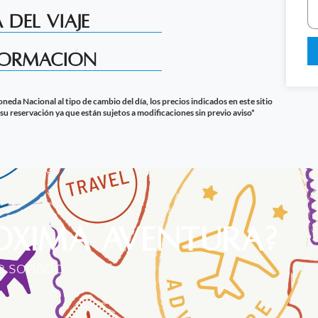
 del Viaje
formación
eda Nacional al tipo de cambio del día, los precios indicados en este sitio
su reservación ya que están sujetos a modificaciones sin previo aviso*
róxima aventura?
je soñado