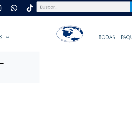
es
Bodas
Paq