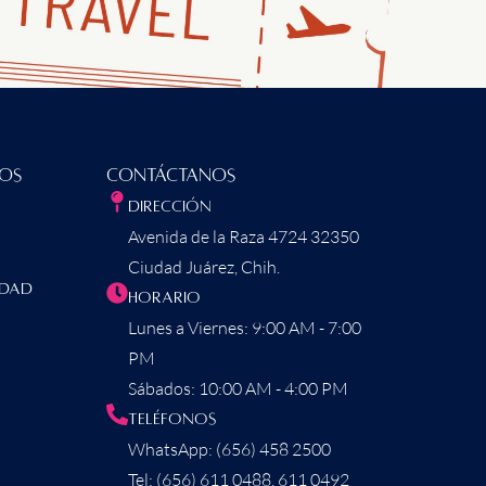
dos
Contáctanos
Dirección
Avenida de la Raza 4724 32350
Ciudad Juárez, Chih.
idad
Horario
Lunes a Viernes: 9:00 AM - 7:00
PM
Sábados: 10:00 AM - 4:00 PM
Teléfonos
WhatsApp: (656) 458 2500
Tel: (656) 611 0488, 611 0492