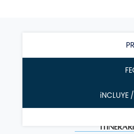
P
FE
iNCLUYE 
Itinerar