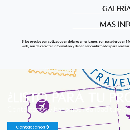
Galería
Más in
Si los precios son cotizados en dólares americanos, son pagaderos en Mon
web, son de carácter informativo y deben ser confirmados para realizar 
¿Listo para tu p
Contáctanos y hagamos realidad tu via
Contactanos