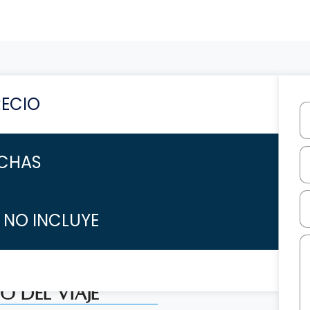
RECIO
CHAS
/ NO INCLUYE
io del Viaje