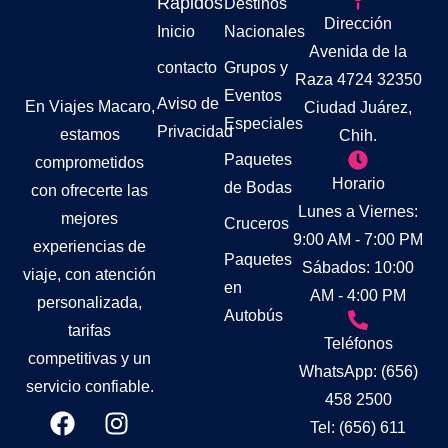
Rápidos
Destinos
Dirección
Inicio
Nacionales
Avenida de la
contacto
Grupos y
Raza 4724 32350
Eventos
Aviso de
En Viajes Macaro,
Ciudad Juárez,
Especiales
Privacidad
estamos
Chih.
Paquetes
comprometidos
Horario
de Bodas
con ofrecerte las
Lunes a Viernes:
mejores
Cruceros
9:00 AM - 7:00 PM
experiencias de
Paquetes
Sábados: 10:00
viaje, con atención
en
AM - 4:00 PM
personalizada,
Autobús
tarifas
Teléfonos
competitivas y un
WhatsApp: (656)
servicio confiable.
458 2500
Tel: (656) 611