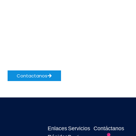
¿Listo para tu
próxima aventura?
Contáctanos y hagamos realidad tu
viaje soñado
Contactanos
Enlaces
Servicios
Contáctanos