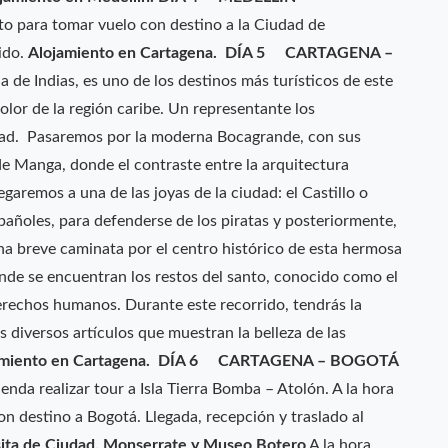
rto para tomar vuelo con destino a la Ciudad de
gido.
Alojamiento en Cartagena.
DÍA 5 CARTAGENA –
 de Indias, es uno de los destinos más turísticos de este
 color de la región caribe. Un representante los
udad. Pasaremos por la moderna Bocagrande, con sus
de Manga, donde el contraste entre la arquitectura
garemos a una de las joyas de la ciudad: el Castillo o
spañoles, para defenderse de los piratas y posteriormente,
una breve caminata por el centro histórico de esta hermosa
donde se encuentran los restos del santo, conocido como el
erechos humanos. Durante este recorrido, tendrás la
ás diversos artículos que muestran la belleza de las
miento en Cartagena.
DÍA 6 CARTAGENA – BOGOTÁ
nda realizar tour a Isla Tierra Bomba – Atolón. A la hora
on destino a Bogotá. Llegada, recepción y traslado al
a de Ciudad, Monserrate y Museo Botero
A la hora