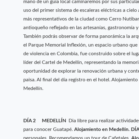
mano de un guía local caminaremos por sus particulare
uso del primer sistema de escaleras eléctricas a ciel
más representativos de la ciudad como Cerro Nutibara
antioqueño reflejado en las artesanías, gastronomía y
También podrás observar de forma panorámica la arqu
el Parque Memorial Inflexión, un espacio urbano que h
de violencia en Colombia, fue construido sobre el lu
líder del Cartel de Medellín, representando la memoria
oportunidad de explorar la renovación urbana y cont
paisa. Al final del día registro en el hotel. Alojamient
Medellín.
DÍA 2 MEDELLÍN
Dia libre para realizar activida
para conocer Guatapé.
Alojamiento en Medellín.
DÍ
personales. Recomendamos un tour de Cafetales.
Alo