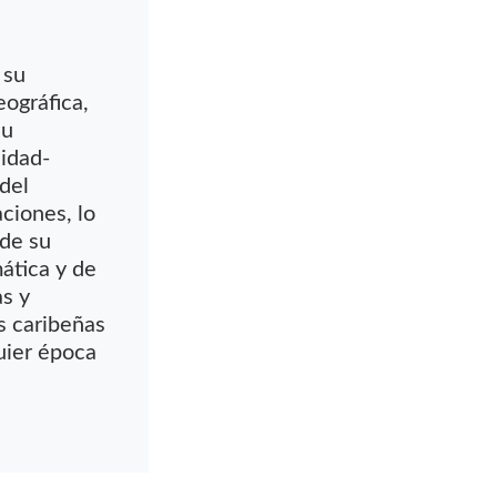
 su
eográfica,
su
lidad-
 del
ciones, lo
 de su
ática y de
s y
s caribeñas
uier época