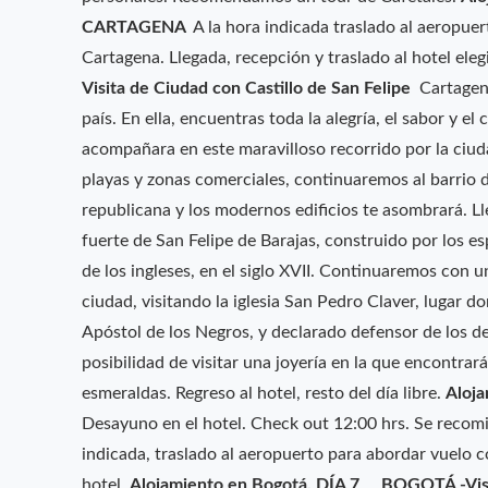
CARTAGENA
A la hora indicada traslado al aeropue
Cartagena. Llegada, recepción y traslado al hotel ele
Visita de Ciudad con Castillo de San Felipe
Cartagena
país. En ella, encuentras toda la alegría, el sabor y el
acompañara en este maravilloso recorrido por la ci
playas y zonas comerciales, continuaremos al barrio 
republicana y los modernos edificios te asombrará. Lle
fuerte de San Felipe de Barajas, construido por los e
de los ingleses, en el siglo XVII. Continuaremos con 
ciudad, visitando la iglesia San Pedro Claver, lugar 
Apóstol de los Negros, y declarado defensor de los d
posibilidad de visitar una joyería en la que encontrar
esmeraldas. Regreso al hotel, resto del día libre.
Aloja
Desayuno en el hotel. Check out 12:00 hrs. Se recomie
indicada, traslado al aeropuerto para abordar vuelo c
hotel.
Alojamiento en Bogotá.
DÍA 7 BOGOTÁ -Visit