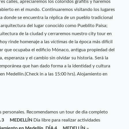
s calles, apreciaremos los coloridos grafitis y haremos
o abierto en el mundo. Continuaremos visitando los lugares
 donde se encuentra la réplica de un pueblo tradicional
 arquitectura del lugar conocido como Pueblito Paisa;
itectura de la ciudad y cerraremos nuestro city tour en
oy rinde homenaje a las víctimas de la época más difícil
gar que ocupaba el edificio Mónaco, antigua propiedad del
, esperanza y el cambio sin olvidar su historia. Será la
emporánea que han dado forma a la identidad y cultura
o en Medellín.(Check in a las 15:00 hrs). Alojamiento en
des personales. Recomendamos un tour de dia completo
A 3 MEDELLÍN
Dia libre para realizar actividades
jamiento en Medellín.
DÍA 4 MEDELLÍN –