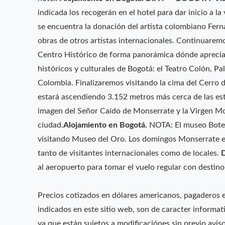
indicada los recogerán en el hotel para dar inicio a 
se encuentra la donación del artista colombiano Fern
obras de otros artistas internacionales. Continuaremo
Centro Histórico de forma panorámica dónde apreciar
históricos y culturales de Bogotá: el Teatro Colón, Pa
Colombia. Finalizaremos visitando la cima del Cerro de
estará ascendiendo 3.152 metros más cerca de las est
imagen del Señor Caído de Monserrate y la Virgen Mo
ciudad.
Alojamiento en Bogotá.
NOTA: El museo Boter
visitando Museo del Oro. Los domingos Monserrate e
tanto de visitantes internacionales como de locales.
al aeropuerto para tomar el vuelo regular con destin
Precios cotizados en dólares americanos, pagaderos e
indicados en este sitio web, son de caracter informat
ya que están sujetos a modificaciónes sin previo aviso