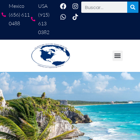
Mexico
USA
(656) 611
(915)
0488
613
0382