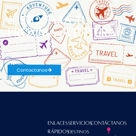
¿Listo para tu
próxima aventura?
Contáctanos y hagamos realidad tu
viaje soñado
Contactanos
Enlaces
Servicios
Contáctanos
Rápidos
Destinos