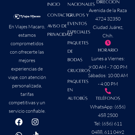
Dirección
Inicio
Nacionales
Avenida de la Raza
contacto
Grupos y
4724 32350
Eventos
Aviso de
En Viajes Macaro,
Ciudad Juárez,
Especiales
Privacidad
estamos
Chih.
Paquetes
comprometidos
Horario
de
con ofrecerte las
Lunes a Viernes:
Bodas
mejores
9:00 AM - 7:00 PM
experiencias de
Cruceros
Sábados: 10:00 AM
viaje, con atención
Paquetes
- 4:00 PM
personalizada,
en
tarifas
Autobús
Teléfonos
competitivas y un
WhatsApp: (656)
servicio confiable.
458 2500
Tel: (656) 611
0488, 611 0492