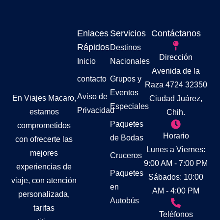
Enlaces
Servicios
Contáctanos
Rápidos
Destinos
Dirección
Inicio
Nacionales
Avenida de la
contacto
Grupos y
Raza 4724 32350
Eventos
Aviso de
En Viajes Macaro,
Ciudad Juárez,
Especiales
Privacidad
estamos
Chih.
Paquetes
comprometidos
Horario
de Bodas
con ofrecerte las
Lunes a Viernes:
mejores
Cruceros
9:00 AM - 7:00 PM
experiencias de
Paquetes
Sábados: 10:00
viaje, con atención
en
AM - 4:00 PM
personalizada,
Autobús
tarifas
Teléfonos