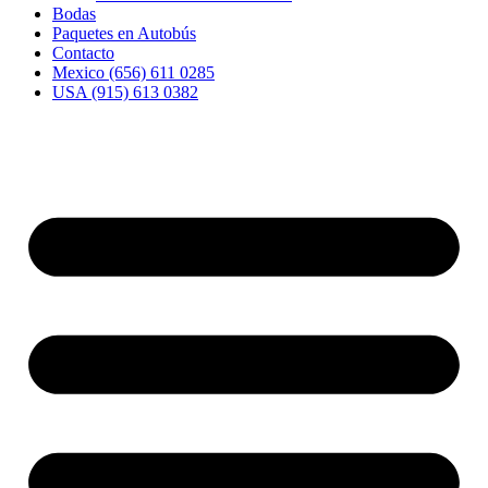
Bodas
Paquetes en Autobús
Contacto
Mexico (656) 611 0285
USA (915) 613 0382