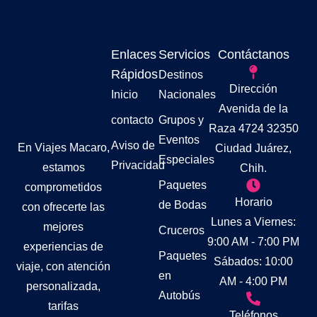
Enlaces
Servicios
Contáctanos
Rápidos
Destinos
Dirección
Inicio
Nacionales
Avenida de la
contacto
Grupos y
Raza 4724 32350
Eventos
Aviso de
En Viajes Macaro,
Ciudad Juárez,
Especiales
Privacidad
estamos
Chih.
Paquetes
comprometidos
Horario
de Bodas
con ofrecerte las
Lunes a Viernes:
mejores
Cruceros
9:00 AM - 7:00 PM
experiencias de
Paquetes
Sábados: 10:00
viaje, con atención
en
AM - 4:00 PM
personalizada,
Autobús
tarifas
Teléfonos