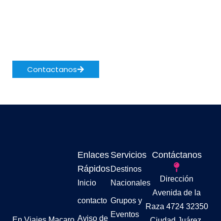
próxima aventura?
Contáctanos y hagamos realidad tu
viaje soñado
Contactanos
Enlaces
Servicios
Contáctanos
Rápidos
Destinos
Dirección
Inicio
Nacionales
Avenida de la
contacto
Grupos y
Raza 4724 32350
Eventos
Aviso de
En Viajes Macaro,
Ciudad Juárez,