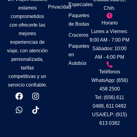
Especiales
Privacidad
estamos
Chih.
Paquetes
comprometidos
Horario
de Bodas
con ofrecerte las
Lunes a Viernes:
mejores
Cruceros
9:00 AM - 7:00 PM
experiencias de
Paquetes
Sábados: 10:00
viaje, con atención
en
AM - 4:00 PM
personalizada,
Autobús
tarifas
Teléfonos
competitivas y un
WhatsApp: (656)
servicio confiable.
458 2500
Tel: (656) 611
0488, 611 0492
USA/ELP: (915)
613 0382