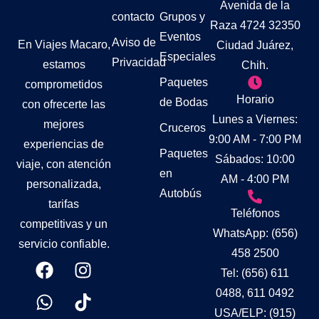
Avenida de la
contacto
Grupos y
Raza 4724 32350
Eventos
Aviso de
En Viajes Macaro,
Ciudad Juárez,
Especiales
Privacidad
estamos
Chih.
Paquetes
comprometidos
Horario
de Bodas
con ofrecerte las
Lunes a Viernes:
mejores
Cruceros
9:00 AM - 7:00 PM
experiencias de
Paquetes
Sábados: 10:00
viaje, con atención
en
AM - 4:00 PM
personalizada,
Autobús
tarifas
Teléfonos
competitivas y un
WhatsApp: (656)
servicio confiable.
458 2500
Tel: (656) 611
0488, 611 0492
USA/ELP: (915)