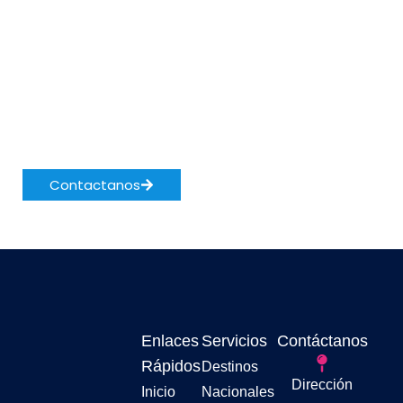
¿Listo para tu
próxima aventura?
Contáctanos y hagamos realidad tu
viaje soñado
Contactanos
Enlaces
Servicios
Contáctanos
Rápidos
Destinos
Dirección
Inicio
Nacionales