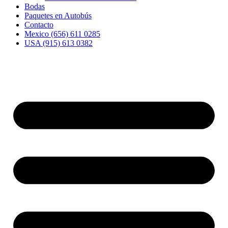
Bodas
Paquetes en Autobús
Contacto
Mexico (656) 611 0285
USA (915) 613 0382