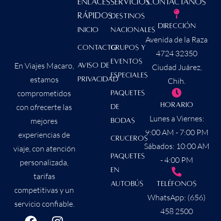
Enlaces
Servicios
Contáctanos
Rápidos
Destinos
Dirección
Inicio
Nacionales
Avenida de la Raza
contacto
Grupos y
4724 32350
Eventos
En Viajes Macaro,
Aviso de
Ciudad Juárez,
Especiales
estamos
Privacidad
Chih.
comprometidos
Paquetes
Horario
con ofrecerte las
de
Lunes a Viernes:
mejores
Bodas
9:00 AM - 7:00 PM
experiencias de
Cruceros
Sábados: 10:00 AM
viaje, con atención
Paquetes
- 4:00 PM
personalizada,
en
tarifas
Autobús
Teléfonos
competitivas y un
WhatsApp: (656)
servicio confiable.
458 2500