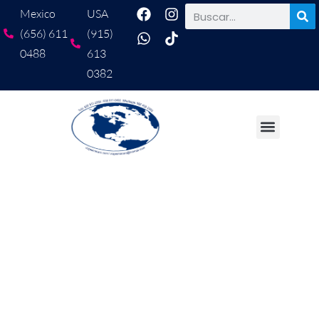
Mexico
USA
(656) 611
(915)
0488
613
0382