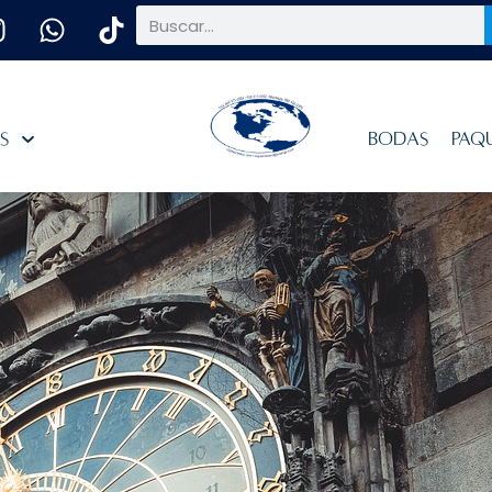
es
Bodas
Paq