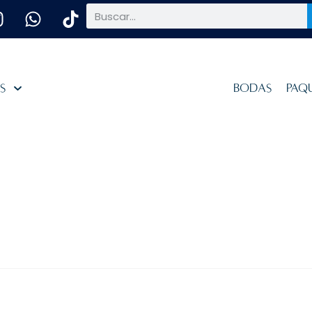
es
Bodas
Paq