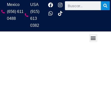
Mexico
USA
(656) 611
(915)
0488
613
0382