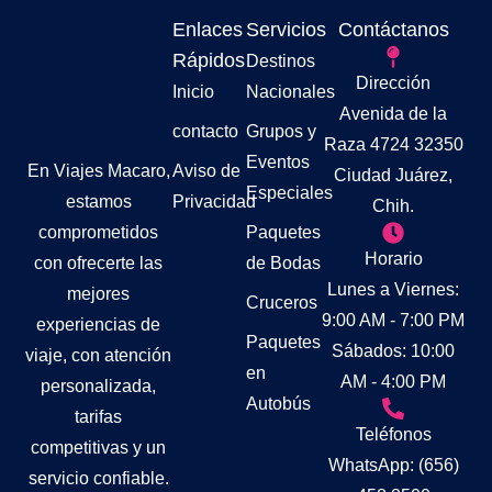
Enlaces
Servicios
Contáctanos
Rápidos
Destinos
Dirección
Inicio
Nacionales
Avenida de la
contacto
Grupos y
Raza 4724 32350
Eventos
Aviso de
En Viajes Macaro,
Ciudad Juárez,
Especiales
Privacidad
estamos
Chih.
Paquetes
comprometidos
Horario
de Bodas
con ofrecerte las
Lunes a Viernes:
mejores
Cruceros
9:00 AM - 7:00 PM
experiencias de
Paquetes
Sábados: 10:00
viaje, con atención
en
AM - 4:00 PM
personalizada,
Autobús
tarifas
Teléfonos
competitivas y un
WhatsApp: (656)
servicio confiable.