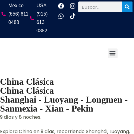
Mexico
USA
(656) 611
(915)
0488
613
0382
Grupos y Eventos Espe
Paquetes en Autobús
Mexico (656) 611 02
USA (915) 613 03
China Clásica
China Clásica
Shanghai - Luoyang - Longmen -
Sanmexia - Xian - Pekin
9 días y 8 noches.
Explora China en 9 días, recorriendo Shanghái, Luoyang,